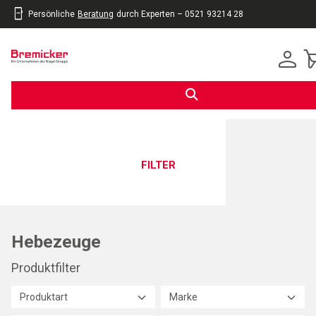
Persönliche
Beratung
durch Experten – 0521 93214 28
inhalt
eite
gen
FILTER
Hebezeuge
Produktfilter
Produktart
Marke