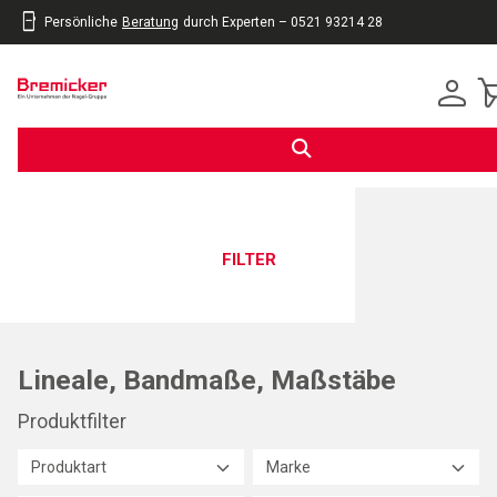
Persönliche
Beratung
durch Experten – 0521 93214 28
inhalt
eite
gen
FILTER
Lineale, Bandmaße, Maßstäbe
Produktfilter
Produktart
Marke