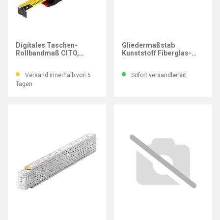
SOLA
WIHA
Digitales Taschen-
Gliedermaßstab
Rollbandmaß CITO,
Kunststoff Fiberglas-
Messlänge 5 m
verstärkt, Länge 2 m
Versand innerhalb von 5
Sofort versandbereit
Tagen
SOLA