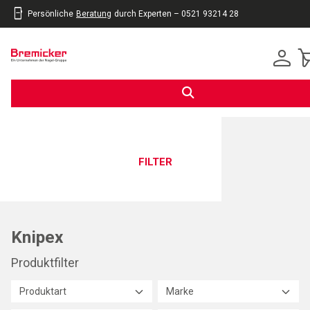
Persönliche
Beratung
durch Experten – 0521 93214 28
inhalt
eite
gen
FILTER
Knipex
Produktfilter
Produktart
Marke