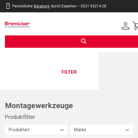
Persönliche
Beratung
durch Experten – 0521 93214 28
inhalt
eite
gen
FILTER
Montagewerkzeuge
Produktfilter
Produktart
Marke