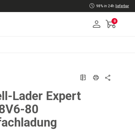
98% in 24h
lieferbar
0
ll-Lader Expert
8V6-80
fachladung