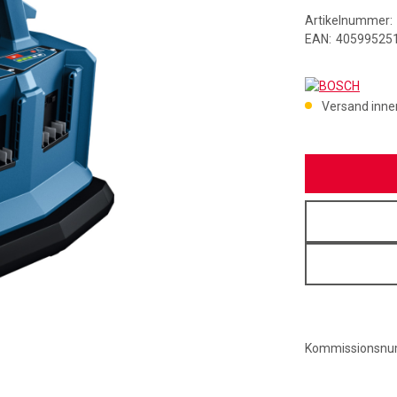
Artikelnummer:
EAN:
40599525
BOSC
Versand inne
Kommissionsn