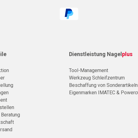
ile
Dienstleistung Nagel
plus
tion
Tool-Management
er
Werkzeug Schleifzentrum
ellung
Beschaffung von Sonderartikeln
agen
Eigenmarken IMATEC & Powerc
ent
stellen
e Beratung
tschaft
rsand