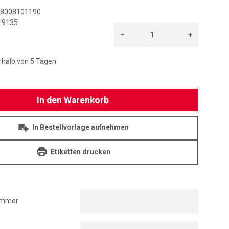
8008101190
19135
–
+
H
Menge: 1
rhalb von 5 Tagen
In den Warenkorb
In Bestellvorlage aufnehmen
Etiketten drucken
ummer