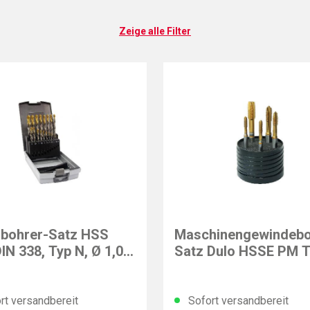
Zeige alle Filter
NG
GÜHRING
lbohrer-Satz HSS
Maschinengewindebo
DIN 338, Typ N, Ø 1,0-
Satz Dulo HSSE PM T
 mm
PowerTap, 5-tlg.
rt versandbereit
Sofort versandbereit