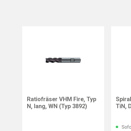
GÜHRI
Ratiofräser VHM Fire, Typ
Spira
N, lang, WN (Typ 3892)
TiN, 
10,5
Sofo