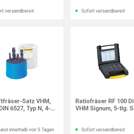
rt versandbereit
Sofort versandbereit
NG
GÜHRING
tfräser-Satz VHM,
Ratiofräser RF 100 D
 DIN 6527, Typ N, 4-
VHM Signum, 5-tlg. S
DIN 6535-HA
and innerhalb von 5 Tagen
Sofort versandbereit