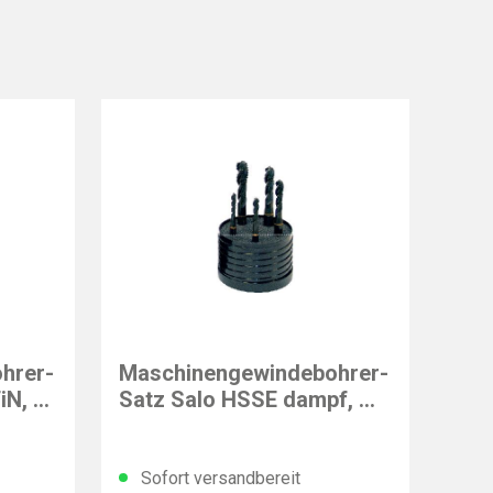
GÜHRING
hrer-
Maschinengewindebohrer-
iN, M,
Satz Salo HSSE dampf, M,
PowerTap, 5-tlg.
Sofort versandbereit