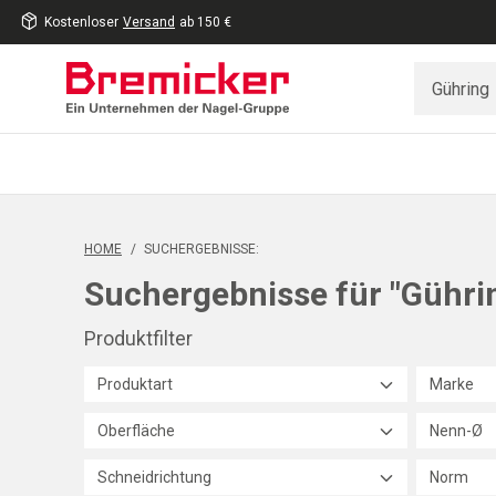
Kostenloser
Versand
ab 150 €
inhalt
eite
gen
HOME
/
SUCHERGEBNISSE:
Suchergebnisse für "Gührin
Produktfilter
Produktart
Marke
Oberfläche
Nenn-Ø
Schneidrichtung
Norm