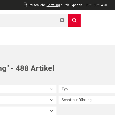
Persönliche
Beratung
durch Experten – 0521 93214 28
g" - 488 Artikel
Typ
Schaftausführung