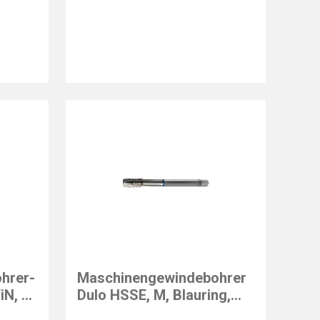
GÜHRING
hrer-
Maschinengewindebohrer
iN, M,
Dulo HSSE, M, Blauring,
DIN376, Z ausgesetzt,