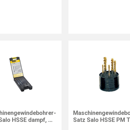
NG
GÜHRING
hinengewindebohrer-
Maschinengewindebo
Salo HSSE dampf, M,
Satz Salo HSSE PM T
Tap, 14-tlg.
PowerTap, 5-tlg.