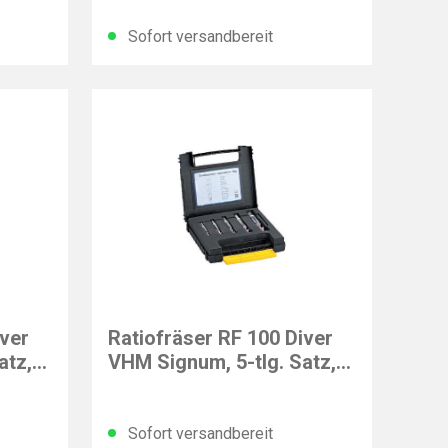
Gewinde M12
Sofort versandbereit
GÜHRING
iver
Ratiofräser RF 100 Diver
atz,
VHM Signum, 5-tlg. Satz,
DIN 6535-HB
Sofort versandbereit