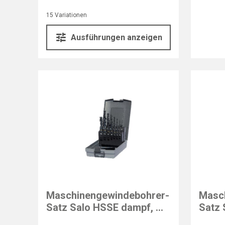
15 Variationen
Ausführungen anzeigen
GÜHRING
GÜHRI
Maschinengewindebohrer-
Masc
Satz Salo HSSE dampf, M,
Satz 
PowerTap, 14-tlg.
Power