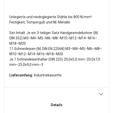
Unlegierte und niedriglegierte Stähle bis 800 N/mm²
Festigkeit, Temperguß und NE-Metalle.
Set-Inhalt: Je ein 3-teiliger Satz Handgewindebohrer (M,
DIN 352) M3–M4–M5–M6–M8–M10–M12–M14–M16–
M18–M20
11 Schneideisen (M, DIN EN 22568) M3–M4–M5–M6–M8–
M10–M12–M14–M16–M18–M20
Je 1 Schneideisenhalter (DIN 225) 20,0x5,0 mm–20,0x7,0
mm–25,0x9,0 mm–3
Lieferumfang:
Industriekassette.
Details