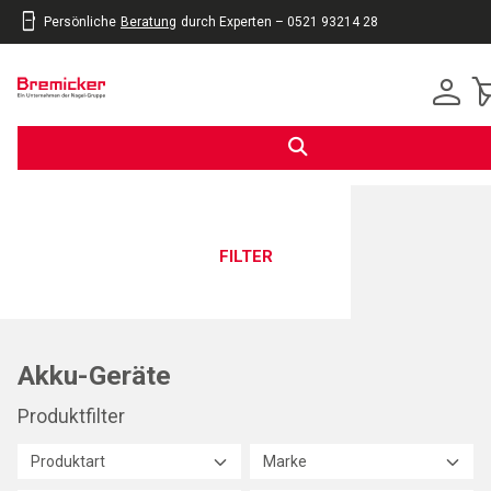
Persönliche
Beratung
durch Experten – 0521 93214 28
inhalt
eite
gen
FILTER
Akku-Geräte
Produktfilter
Produktart
Marke